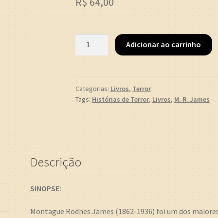
R$
64,00
LEGADO
Adicionar ao carrinho
DAS
TREVAS
(M.R.
James)
Categorias:
Livros
,
Terror
Tags:
Histórias de Terror
,
Livros
,
M. R. James
quantidade
Descrição
SINOPSE:
Montague Rodhes James (1862-1936) foi um dos maiores 