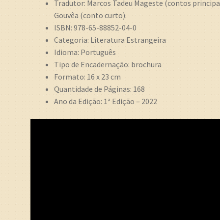
Tradutor: Marcos Tadeu Mageste (contos principai
Gouvêa (conto curto).
ISBN: 978-65-88852-04-0
Categoria: Literatura Estrangeira
Idioma: Português
Tipo de Encadernação: brochura
Formato: 16 x 23 cm
Quantidade de Páginas: 168
Ano da Edição: 1ª Edição – 2022