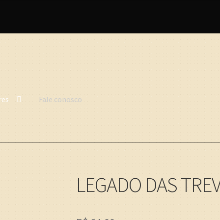
R. James)
res
Fale conosco
LEGADO DAS TREVA