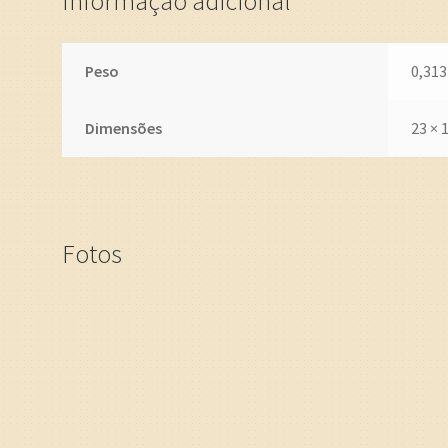
Informação adicional
Peso
0,313
Dimensões
23 × 
Fotos