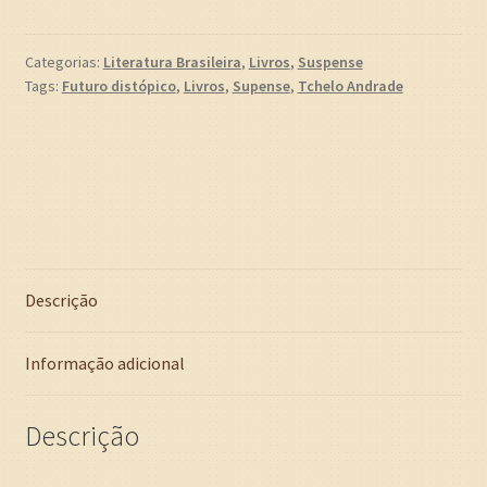
DO
ARTÍFICE
(Tchelo
Categorias:
Literatura Brasileira
,
Livros
,
Suspense
Tags:
Futuro distópico
,
Livros
,
Supense
,
Tchelo Andrade
Andrade)
quantidade
Descrição
Informação adicional
Descrição