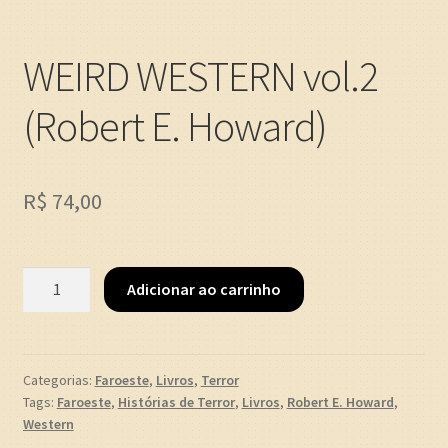
WEIRD WESTERN vol.2
(Robert E. Howard)
R$
74,00
WEIRD
Adicionar ao carrinho
WESTERN
vol.2
(Robert
E.
Categorias:
Faroeste
,
Livros
,
Terror
Tags:
Faroeste
,
Histórias de Terror
,
Livros
,
Robert E. Howard
,
Howard)
Western
quantidade